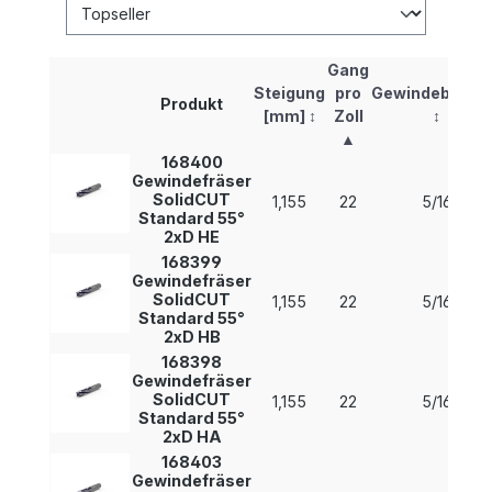
Gang
Steigung
pro
Gewindebereic
Produkt
[mm]
↕
Zoll
↕
▲
168400
Gewindefräser
SolidCUT
1,155
22
5/16
Standard 55°
2xD HE
168399
Gewindefräser
SolidCUT
1,155
22
5/16
Standard 55°
2xD HB
168398
Gewindefräser
SolidCUT
1,155
22
5/16
Standard 55°
2xD HA
168403
Gewindefräser