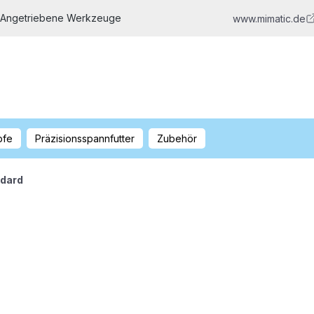
 Angetriebene Werkzeuge
www.mimatic.de
pfe
Präzisionsspannfutter
Zubehör
ndard